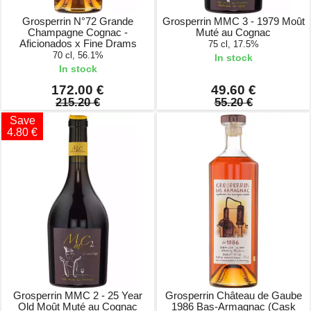
Grosperrin N°72 Grande
Grosperrin MMC 3 - 1979 Moût
Champagne Cognac -
Muté au Cognac
Aficionados x Fine Drams
75 cl, 17.5%
70 cl, 56.1%
In stock
In stock
172.00 €
49.60 €
215.20 €
55.20 €
Save
4.80 €
Grosperrin MMC 2 - 25 Year
Grosperrin Château de Gaube
Old Moût Muté au Cognac
1986 Bas-Armagnac (Cask