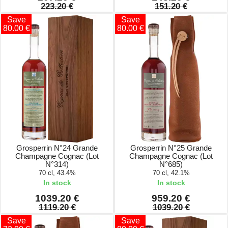
223.20 €
151.20 €
Save
Save
80.00 €
80.00 €
Grosperrin N°24 Grande
Grosperrin N°25 Grande
Champagne Cognac (Lot
Champagne Cognac (Lot
N°314)
N°685)
70 cl, 43.4%
70 cl, 42.1%
In stock
In stock
1039.20 €
959.20 €
1119.20 €
1039.20 €
Save
Save