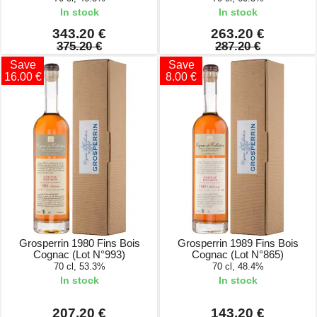
In stock
In stock
343.20 €
263.20 €
375.20 €
287.20 €
Save
Save
16.00 €
8.00 €
Grosperrin 1980 Fins Bois
Grosperrin 1989 Fins Bois
Cognac (Lot N°993)
Cognac (Lot N°865)
70 cl, 53.3%
70 cl, 48.4%
In stock
In stock
207.20 €
143.20 €