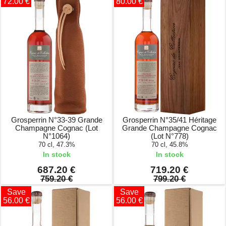
72.00 €
80.00 €
Grosperrin N°33-39 Grande
Grosperrin N°35/41 Héritage
Champagne Cognac (Lot
Grande Champagne Cognac
N°1064)
(Lot N°778)
70 cl, 47.3%
70 cl, 45.8%
In stock
In stock
687.20 €
719.20 €
759.20 €
799.20 €
Save
Save
56.00 €
56.00 €