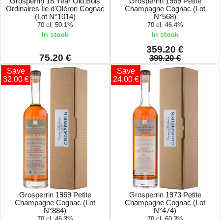
Grosperrin 18 Year Old Bois
Grosperrin 1969 Petite
Ordinaires Île d'Oléron Cognac
Champagne Cognac (Lot
(Lot N°1014)
N°568)
70 cl, 50.1%
70 cl, 46.4%
In stock
In stock
359.20 €
75.20 €
399.20 €
Save
Save
32.00 €
24.00 €
Grosperrin 1969 Petite
Grosperrin 1973 Petite
Champagne Cognac (Lot
Champagne Cognac (Lot
N°884)
N°474)
70 cl, 46.3%
70 cl, 60.3%