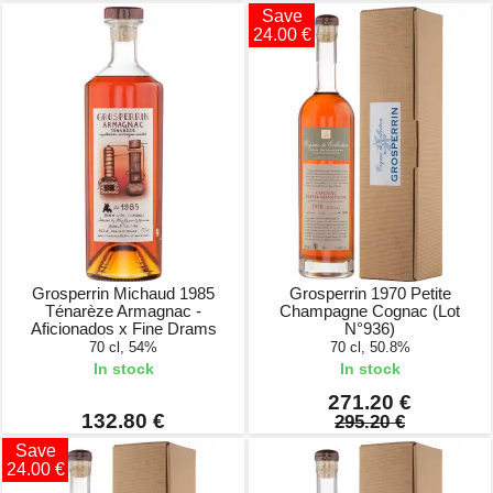
Save
24.00 €
Grosperrin Michaud 1985
Grosperrin 1970 Petite
Ténarèze Armagnac -
Champagne Cognac (Lot
Aficionados x Fine Drams
N°936)
70 cl, 54%
70 cl, 50.8%
In stock
In stock
271.20 €
132.80 €
295.20 €
Save
24.00 €