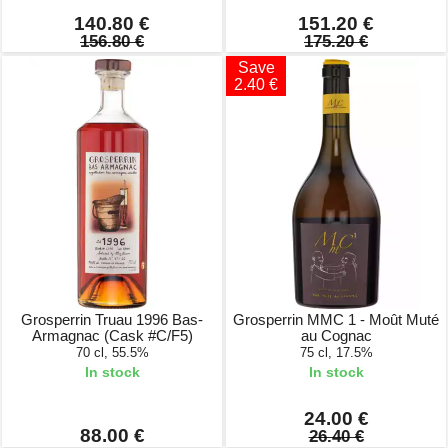
140.80 €
151.20 €
156.80 €
175.20 €
Save
2.40 €
Grosperrin Truau 1996 Bas-
Grosperrin MMC 1 - Moût Muté
Armagnac (Cask #C/F5)
au Cognac
70 cl, 55.5%
75 cl, 17.5%
In stock
In stock
24.00 €
88.00 €
26.40 €