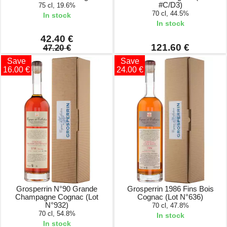
#C/D3)
75 cl, 19.6%
70 cl, 44.5%
In stock
In stock
42.40 €
121.60 €
47.20 €
Save
Save
16.00 €
24.00 €
Grosperrin N°90 Grande
Grosperrin 1986 Fins Bois
Champagne Cognac (Lot
Cognac (Lot N°636)
N°932)
70 cl, 47.8%
70 cl, 54.8%
In stock
In stock