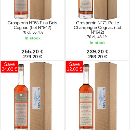
Grosperrin N°68 Fins Bois
Grosperrin N°71 Petite
Cognac (Lot N°842)
Champagne Cognac (Lot
N°642)
70 cl, 56.4%
70 cl, 48.1%
In stock
In stock
255.20 €
239.20 €
279.20 €
263.20 €
Save
Save
24.00 €
12.00 €