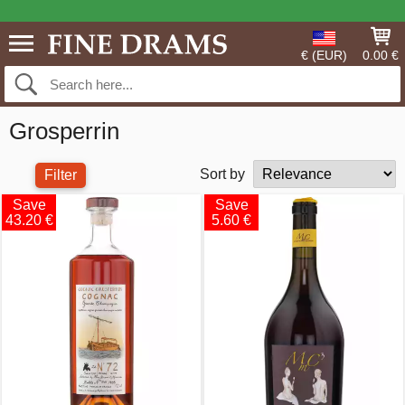
€ (EUR)
0.00 €
Grosperrin
Sort by
Filter
Save
Save
43.20 €
5.60 €